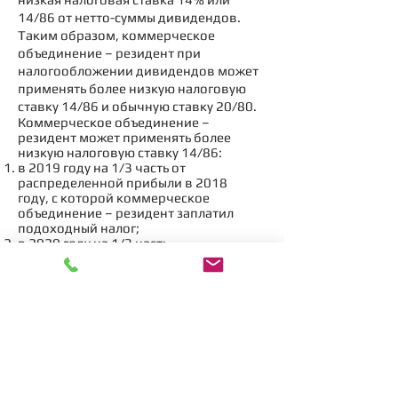
14/86 от нетто-суммы дивидендов.
Таким образом, коммерческое
объединение – резидент при
налогообложении дивидендов может
применять более низкую налоговую
ставку 14/86 и обычную ставку 20/80.
Коммерческое объединение –
резидент может применять более
низкую налоговую ставку 14/86:
в 2019 году на 1/3 часть от
распределенной прибыли в 2018
году, с которой коммерческое
объединение – резидент заплатил
подоходный налог;
в 2020 году на 1/3 часть
от распределенной прибыли в 2018 и
2019 годах, с которой коммерческое
объединение – резидент заплатил
подоходный налог. (Часть 53 статьи 61
ЗоПН)
​​© «EURORIIE OÜ»
Euroriie OÜ - частная консалтинговая
компания, не
является
государственной