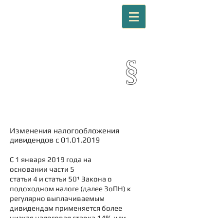
EURORIIE OÜ
§
Юридические услуги
Лицензия № FIU000333
Изменения налогообложения
дивидендов с
01.01.2019
С 1 января 2019 года на
основании части 5
статьи 4 и статьи 50¹ Закона о
подоходном налоге (далее ЗоПН) к
регулярно выплачиваемым
дивидендам применяется более
низкая налоговая ставка 14% или