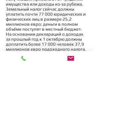
имущества или доходы из-за рубежа.
Земельный налог сейчас должны
уплатить почти 77 000 юридических и
физических лиц в размере 25,2
миллионов евро; деньги в полном
объёме поступят в местный бюджет.
На основании деклараций о доходах
за прошлый год к 1 октябрю должны
доплатить более 17 000 человек 37,9
миллионов евро подоходного налога.
Свыше 9 000 человек должны
доплатить социальный налог в размере
8,2 миллионов евро.
​​© «EURORIIE OÜ»
Euroriie OÜ - частная консалтинговая
компания, не
является
государственной
организацией. Все услуги
предоставляются на платной основе
E-mail:
info@euroriie.ee
Тел.+372
53 849 348