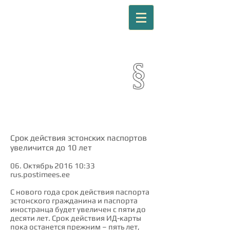
EURORIIE OÜ
§
Юридические услуги
Лицензия № FIU000333
Срок действия эстонских паспортов
увеличится до 10 лет
06. Октябрь 2016 10:33
rus.postimees.ee
С нового года срок действия паспорта
эстонского гражданина и паспорта
иностранца будет увеличен с пяти до
десяти лет. Срок действия ИД-карты
пока останется прежним – пять лет,