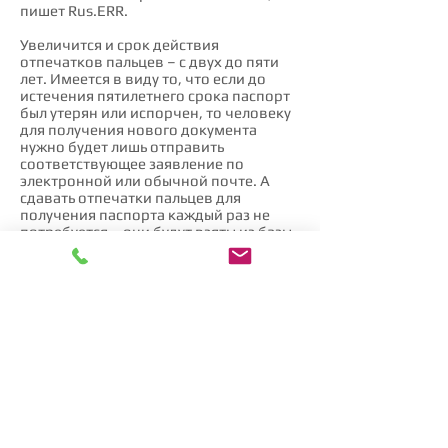
пишет Rus.ERR.
Увеличится и срок действия
отпечатков пальцев – с двух до пяти
лет. Имеется в виду то, что если до
истечения пятилетнего срока паспорт
был утерян или испорчен, то человеку
для получения нового документа
нужно будет лишь отправить
соответствующее заявление по
электронной или обычной почте. А
сдавать отпечатки пальцев для
получения паспорта каждый раз не
потребуется – они будут взяты из базы
данных.
Нововведения коснутся как паспортов
гражданина Эстонии, так и серых
паспортов иностранца
​​© «EURORIIE OÜ»
Euroriie OÜ - частная консалтинговая
компания, не
является
государственной
организацией. Все услуги
предоставляются на платной основе